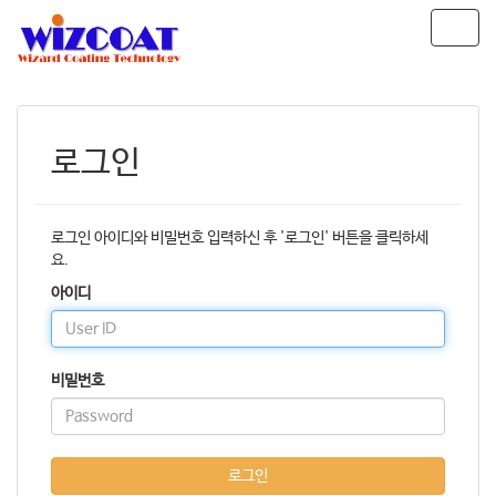
T
o
g
g
l
e
로그인
n
a
v
i
로그인 아이디와 비밀번호 입력하신 후 '로그인' 버튼을 클릭하세
g
요.
a
아이디
t
i
o
n
비밀번호
로그인