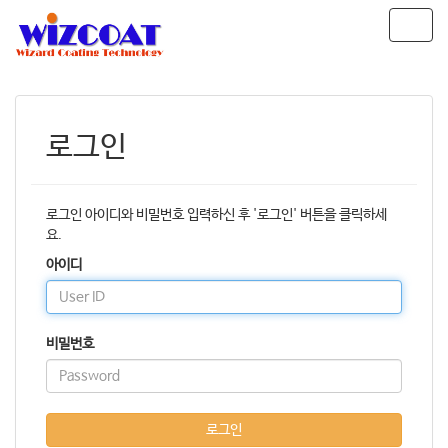
T
o
g
g
l
e
로그인
n
a
v
i
로그인 아이디와 비밀번호 입력하신 후 '로그인' 버튼을 클릭하세
g
요.
a
아이디
t
i
o
n
비밀번호
로그인